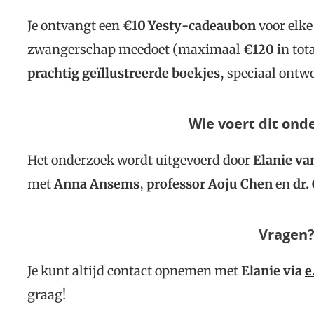
Je ontvangt een
€10 Yesty-cadeaubon
voor elke
zwangerschap meedoet (maximaal
€120
in tot
prachtig geïllustreerde boekjes
, speciaal ontw
Wie voert dit ond
Het onderzoek wordt uitgevoerd door
Elanie v
met
Anna Ansems
,
professor Aoju Chen
en
dr.
Vragen
Je kunt altijd contact opnemen met
Elanie via
e
graag!