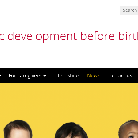
 development before birth 
For caregivers
Internships
News
Contact us