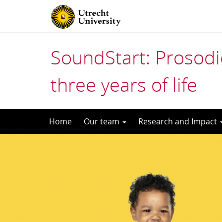
SoundStart: Prosodic
three years of life
Skip
Home
Our team
Research and Impact
to
content