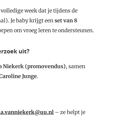
 volledige week dat je tijdens de
aal). Je baby krijgt een
set van 8
orpen om vroeg leren te ondersteunen.
erzoek uit?
an Niekerk (promovendus)
, samen
 Caroline Junge
.
?
.a.vanniekerk@uu.nl
– ze helpt je