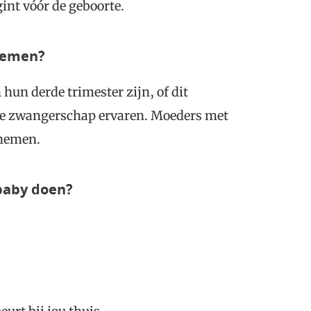
gint vóór de geboorte.
nemen?
hun derde trimester zijn, of dit
de zwangerschap ervaren. Moeders met
 nemen.
 baby doen?